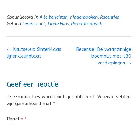
Gepubliceerd in
Alle berichten
,
Kinderboeken
,
Recensies
Getagd
Lemniscaat
,
Linde Faas
,
Pieter Koolwijk
Bericht
←
Knutselen: Sinterklaas
Recensie: De waanzinnige
navigatie
lijnenkleurplaat
boomhut met 130
verdiepingen
→
Geef een reactie
Je e-mailadres wordt niet gepubliceerd.
Vereiste velden
zijn gemarkeerd met
*
Reactie
*