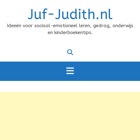
Doorgaan
Juf-Judith.nl
naar
inhoud
Ideeën voor sociaal-emotioneel leren, gedrag, onderwijs
en kinderboekentips.