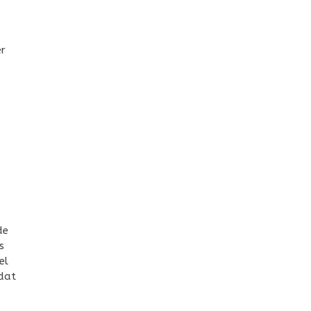
er
de
s
el
 dat