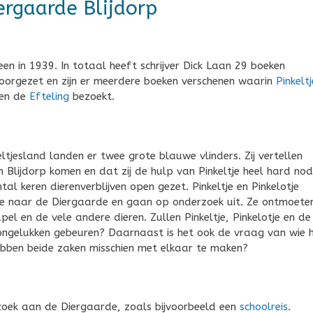
iergaarde Blijdorp
een in 1939. In totaal heeft schrijver Dick Laan 29 boeken
doorgezet en zijn er meerdere boeken verschenen waarin
Pinkeltj
en de
Efteling
bezoekt.
tjesland landen er twee grote blauwe vlinders. Zij vertellen
in Blijdorp komen en dat zij de hulp van Pinkeltje heel hard nod
tal keren dierenverblijven open gezet. Pinkeltje en Pinkelotje
ee naar de Diergaarde en gaan op onderzoek uit. Ze ontmoete
pel en de vele andere dieren. Zullen Pinkeltje, Pinkelotje en de
ongelukken gebeuren? Daarnaast is het ook de vraag van wie 
 hebben beide zaken misschien met elkaar te maken?
ezoek aan de Diergaarde, zoals bijvoorbeeld een
schoolreis
.