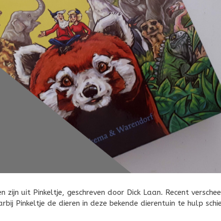
 zijn uit Pinkeltje, geschreven door Dick Laan. Recent versche
rbij Pinkeltje de dieren in deze bekende dierentuin te hulp schie