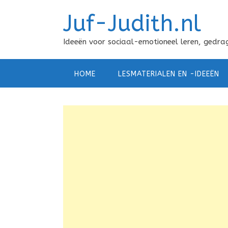
Doorgaan
Juf-Judith.nl
naar
inhoud
Ideeën voor sociaal-emotioneel leren, gedrag
HOME
LESMATERIALEN EN -IDEEËN