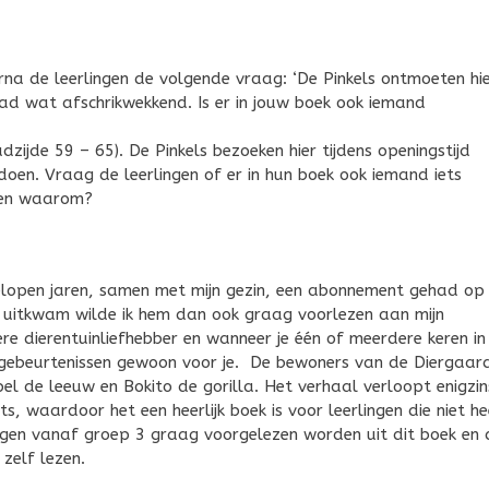
rna de leerlingen de volgende vraag: ‘De Pinkels ontmoeten hi
ad wat afschrikwekkend. Is er in jouw boek ook iemand
zijde 59 – 65). De Pinkels bezoeken hier tijdens openingstijd
doen. Vraag de leerlingen of er in hun boek ook iemand iets
 en waarom?
lopen jaren, samen met mijn gezin, een abonnement gehad op
ek uitkwam wilde ik hem dan ook graag voorlezen aan mijn
re dierentuinliefhebber en wanneer je één of meerdere keren in
de gebeurtenissen gewoon voor je. De bewoners van de Diergaar
pel de leeuw en Bokito de gorilla. Het verhaal verloopt enigzin
 waardoor het een heerlijk boek is voor leerlingen die niet he
ingen vanaf groep 3 graag voorgelezen worden uit dit boek en
zelf lezen.