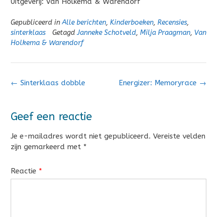
Uitgeverij: Van Holkema & Warendorf
Gepubliceerd in
Alle berichten
,
Kinderboeken
,
Recensies
,
sinterklaas
Getagd
Janneke Schotveld
,
Milja Praagman
,
Van
Holkema & Warendorf
Bericht
←
Sinterklaas dobble
Energizer: Memoryrace
→
navigatie
Geef een reactie
Je e-mailadres wordt niet gepubliceerd.
Vereiste velden
zijn gemarkeerd met
*
Reactie
*