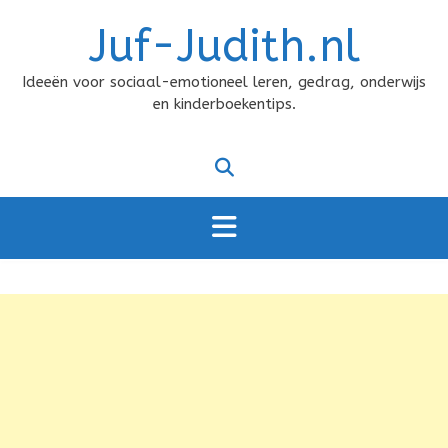
Doorgaan
Juf-Judith.nl
naar
inhoud
Ideeën voor sociaal-emotioneel leren, gedrag, onderwijs
en kinderboekentips.