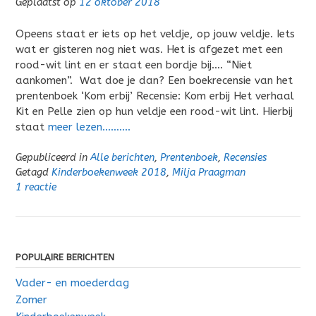
Geplaatst op
12 oktober 2018
Opeens staat er iets op het veldje, op jouw veldje. Iets
wat er gisteren nog niet was. Het is afgezet met een
rood-wit lint en er staat een bordje bij…. “Niet
aankomen”. Wat doe je dan? Een boekrecensie van het
prentenboek ‘Kom erbij’ Recensie: Kom erbij Het verhaal
Kit en Pelle zien op hun veldje een rood-wit lint. Hierbij
staat
meer lezen……….
Gepubliceerd in
Alle berichten
,
Prentenboek
,
Recensies
Getagd
Kinderboekenweek 2018
,
Milja Praagman
1 reactie
POPULAIRE BERICHTEN
Vader- en moederdag
Zomer