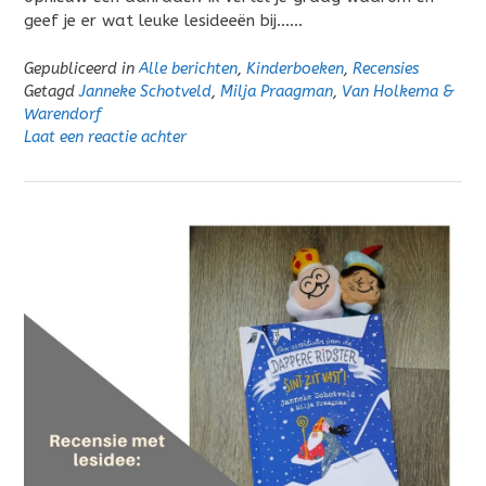
geef je er wat leuke lesideeën bij……
Gepubliceerd in
Alle berichten
,
Kinderboeken
,
Recensies
Getagd
Janneke Schotveld
,
Milja Praagman
,
Van Holkema &
Warendorf
Laat een reactie achter