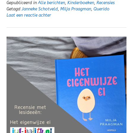
Gepubliceerd in
Alle berichten
,
Kinderboeken
,
Recensies
Getagd
Janneke Schotveld
,
Milja Praagman
,
Querido
Laat een reactie achter