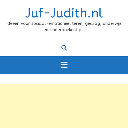
Doorgaan
Juf-Judith.nl
naar
inhoud
Ideeën voor sociaal-emotioneel leren, gedrag, onderwijs
en kinderboekentips.