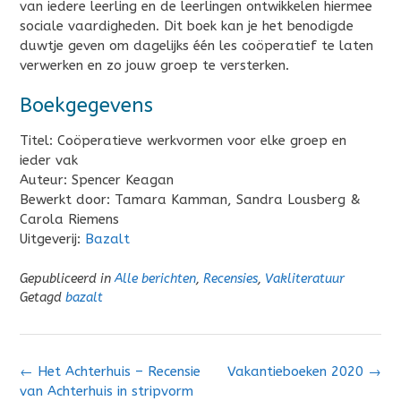
van iedere leerling en de leerlingen ontwikkelen hiermee
sociale vaardigheden. Dit boek kan je het benodigde
duwtje geven om dagelijks één les coöperatief te laten
verwerken en zo jouw groep te versterken.
Boekgegevens
Titel: Coöperatieve werkvormen voor elke groep en
ieder vak
Auteur: Spencer Keagan
Bewerkt door: Tamara Kamman, Sandra Lousberg &
Carola Riemens
Uitgeverij:
Bazalt
Gepubliceerd in
Alle berichten
,
Recensies
,
Vakliteratuur
Getagd
bazalt
Bericht
←
Het Achterhuis – Recensie
Vakantieboeken 2020
→
navigatie
van Achterhuis in stripvorm