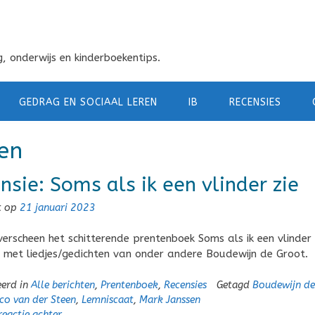
, onderwijs en kinderboekentips.
GEDRAG EN SOCIAAL LEREN
IB
RECENSIES
een
nsie: Soms als ik een vlinder zie
t op
21 januari 2023
verscheen het schitterende prentenboek Soms als ik een vlinder 
 met liedjes/gedichten van onder andere Boudewijn de Groot.
eerd in
Alle berichten
,
Prentenboek
,
Recensies
Getagd
Boudewijn de
co van der Steen
,
Lemniscaat
,
Mark Janssen
reactie achter