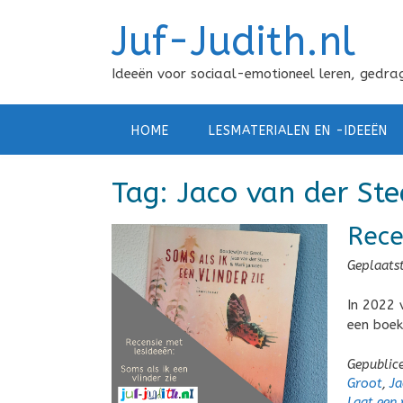
Doorgaan
Juf-Judith.nl
naar
inhoud
Ideeën voor sociaal-emotioneel leren, gedrag
HOME
LESMATERIALEN EN -IDEEËN
Tag:
Jaco van der St
Rece
Geplaats
In 2022 
een boek
Gepublic
Groot
,
Ja
Laat een 