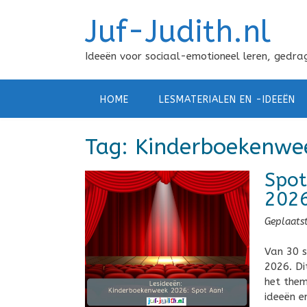
Doorgaan
Juf-Judith.nl
naar
inhoud
Ideeën voor sociaal-emotioneel leren, gedrag
HOME
LESMATERIALEN EN -IDEEËN
Tag:
Kinderboekenwe
Spot
202
Geplaats
Van 30 s
2026. Di
het them
ideeën e