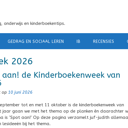
, onderwijs en kinderboekentips.
GEDRAG EN SOCIAAL LEREN
IB
RECENSIES
ek 2026
 aan! de Kinderboekenweek van
6
t op
10 juni 2026
eptember tot en met 11 oktober is de kinderboekenweek van
t jaar gaan we met het thema op de planken én daarachter 
a is ‘Spot aan!’ Op deze pagina verzamelt juf-judith allemaa
n lesideeën bij het thema.