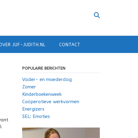
OVER JUF-JUDITH.NL
CONTACT
POPULAIRE BERICHTEN
Vader- en moederdag
Zomer
Kinderboekenweek
Coöperatieve werkvormen
Energizers
SEL: Emoties
want
l