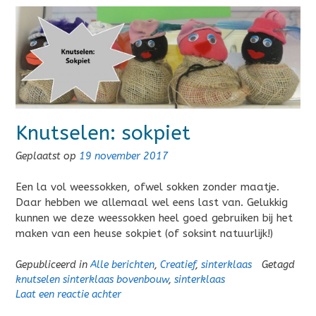
Knutselen: sokpiet
Geplaatst op
19 november 2017
Een la vol weessokken, ofwel sokken zonder maatje.
Daar hebben we allemaal wel eens last van. Gelukkig
kunnen we deze weessokken heel goed gebruiken bij het
maken van een heuse sokpiet (of soksint natuurlijk!)
Gepubliceerd in
Alle berichten
,
Creatief
,
sinterklaas
Getagd
knutselen sinterklaas bovenbouw
,
sinterklaas
Laat een reactie achter