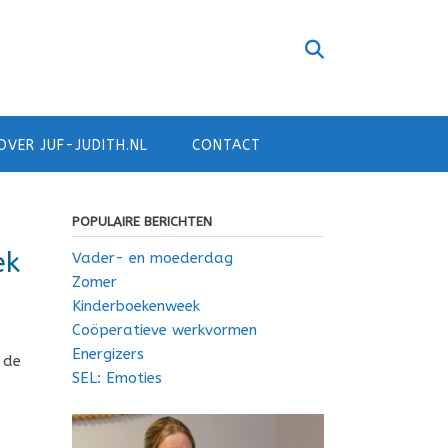
OVER JUF-JUDITH.NL
CONTACT
POPULAIRE BERICHTEN
ek
Vader- en moederdag
Zomer
Kinderboekenweek
Coöperatieve werkvormen
Energizers
 de
SEL: Emoties