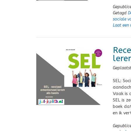
Gepublic
Getagd
D
sociale 
Laat een 
Rece
lere
Geplaats
SEL: Soc
aandacht
Vaak is 
SEL is z
boek dat
en ik ve
Gepublic