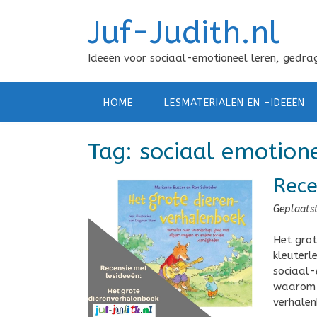
Doorgaan
Juf-Judith.nl
naar
inhoud
Ideeën voor sociaal-emotioneel leren, gedrag
HOME
LESMATERIALEN EN -IDEEËN
Tag:
sociaal emotione
Rece
Geplaats
Het grot
kleuterl
sociaal-e
waarom d
verhalen