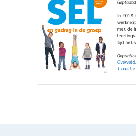
Geplaats
In 2018 
werkmap 
met de i
leerling
tijd het
Gepublic
Overveld
1 reactie