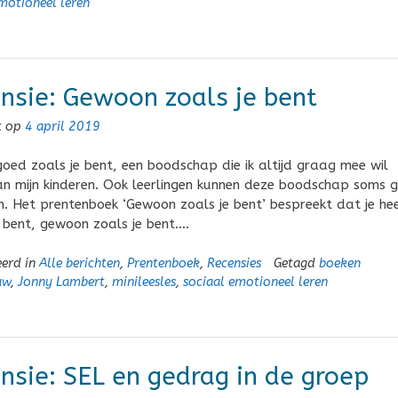
motioneel leren
nsie: Gewoon zoals je bent
t op
4 april 2019
goed zoals je bent, een boodschap die ik altijd graag mee wil
n mijn kinderen. Ook leerlingen kunnen deze boodschap soms 
n. Het prentenboek ‘Gewoon zoals je bent’ bespreekt dat je he
 bent, gewoon zoals je bent….
eerd in
Alle berichten
,
Prentenboek
,
Recensies
Getagd
boeken
uw
,
Jonny Lambert
,
minileesles
,
sociaal emotioneel leren
nsie: SEL en gedrag in de groep