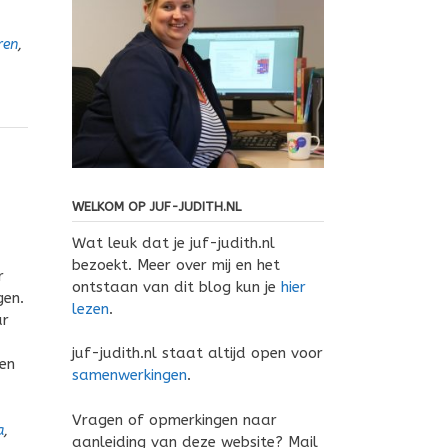
ren
,
WELKOM OP JUF-JUDITH.NL
Wat leuk dat je juf-judith.nl
bezoekt. Meer over mij en het
r
ontstaan van dit blog kun je
hier
gen.
lezen
.
ar
juf-judith.nl staat altijd open voor
en
samenwerkingen
.
Vragen of opmerkingen naar
a
,
aanleiding van deze website? Mail