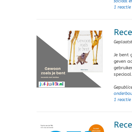
sociaal e
1 reactie
Rece
Geplaats
Je bent 
geven aa
gebruike
speciaal
Gepublic
onderbo
1 reactie
Rece