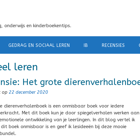
, onderwijs en kinderboekentips.
GEDRAG EN SOCIAAL LEREN
IB
RECENSIES
el leren
nsie: Het grote dierenverhalenbo
t op
22 december 2020
e dierenverhalenboek is een onmisbaar boek voor iedere
eerkracht. Met dit boek kun je door spiegelverhalen werken aan
motionele ontwikkeling van je leerlingen. In dit blog vertel ik
it boek onmisbaar is en geef ik lesideeën bij deze mooie
bundel.