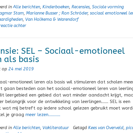
eerd in
Alle berichten
,
Kinderboeken
,
Recensies
,
Sociale vorming
agmar Stam
,
Marianne Busser ; Ron Schröder
,
sociaal emotioneel le
vaardigheden
,
Van Holkema & Warendorf
reactie achter
nsie: SEL – Sociaal-emotioneel
n als basis
t op
24 mei 2019
iaal-emotioneel leren als basis wil stimuleren dat scholen mee
 gaan besteden aan het sociaal-emotioneel leren van leerlin
dit leergebied een gebied dat wat minder aandacht krijgt, ma
eer belangrijk voor de ontwikkeling van leerlingen…… SEL is een
 wat mij betreft op iedere school gelezen gebruikt moet word
rtel je graag
meer lezen……….
eerd in
Alle berichten
,
Vakliteratuur
Getagd
Kees van Overveld
,
pic