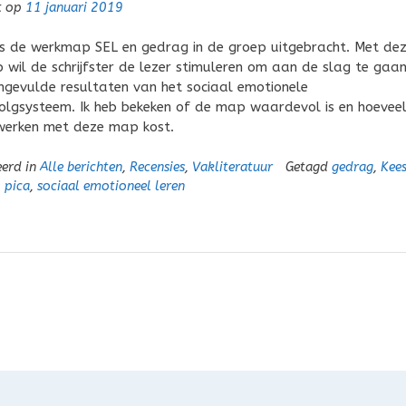
t op
11 januari 2019
is de werkmap SEL en gedrag in de groep uitgebracht. Met de
wil de schrijfster de lezer stimuleren om aan de slag te gaa
ngevulde resultaten van het sociaal emotionele
volgsysteem. Ik heb bekeken of de map waardevol is en hoevee
 werken met deze map kost.
eerd in
Alle berichten
,
Recensies
,
Vakliteratuur
Getagd
gedrag
,
Kees
,
pica
,
sociaal emotioneel leren