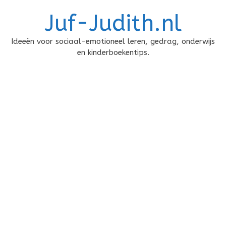
Doorgaan
Juf-Judith.nl
naar
inhoud
Ideeën voor sociaal-emotioneel leren, gedrag, onderwijs
en kinderboekentips.