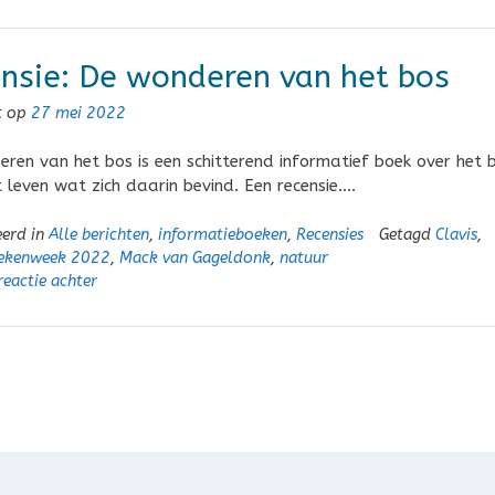
nsie: De wonderen van het bos
t op
27 mei 2022
ren van het bos is een schitterend informatief boek over het 
t leven wat zich daarin bevind. Een recensie….
eerd in
Alle berichten
,
informatieboeken
,
Recensies
Getagd
Clavis
,
ekenweek 2022
,
Mack van Gageldonk
,
natuur
reactie achter