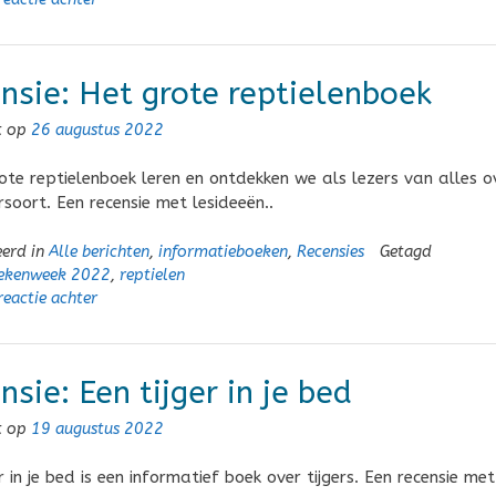
nsie: Het grote reptielenboek
t op
26 augustus 2022
rote reptielenboek leren en ontdekken we als lezers van alles o
rsoort. Een recensie met lesideeën..
eerd in
Alle berichten
,
informatieboeken
,
Recensies
Getagd
ekenweek 2022
,
reptielen
reactie achter
nsie: Een tijger in je bed
t op
19 augustus 2022
r in je bed is een informatief boek over tijgers. Een recensie met