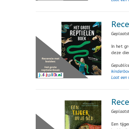
Rece
Geplaats
In het g
deze die
Gepublic
kinderbo
Laat een 
Rece
Geplaats
Een tijge