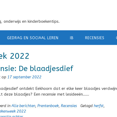
, onderwijs en kinderboekentips.
GEDRAG EN SOCIAAL LEREN
IB
RECENSIES
ek 2022
nsie: De blaadjesdief
t op
17 september 2022
aadjesdief ontdekt Eekhoorn dat er elke keer blaadjes verdwijn
lt deze blaadjes? Een recensie met lesideeën……
eerd in
Alle berichten
,
Prentenboek
,
Recensies
Getagd
herfst
,
ekenweek 2022
reactie achter