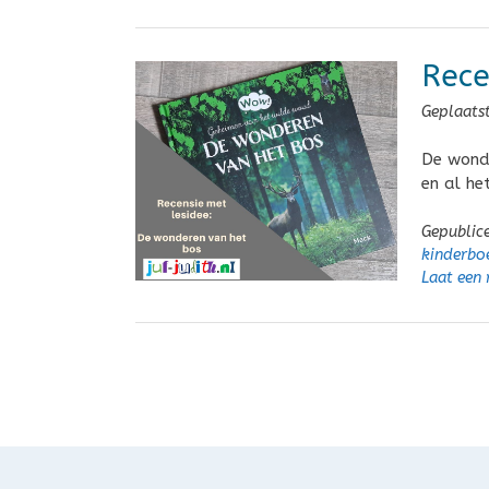
Rece
Geplaats
De wonde
en al he
Gepublic
kinderbo
Laat een 