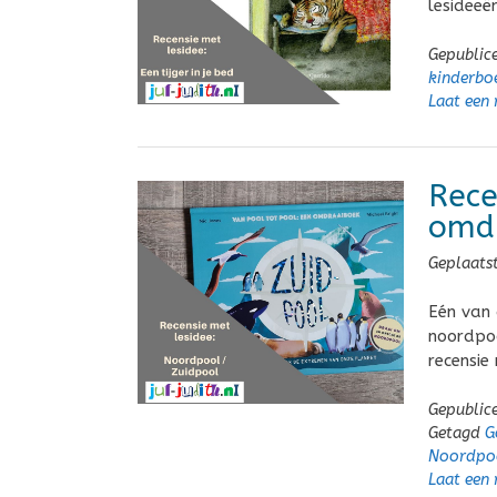
lesideeë
Gepublic
kinderbo
Laat een 
Rece
omd
Geplaats
Eén van 
noordpoo
recensie
Gepublic
Getagd
G
Noordpo
Laat een 