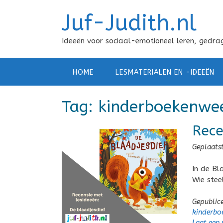
Doorgaan
Juf-Judith.nl
naar
inhoud
Ideeën voor sociaal-emotioneel leren, gedrag
HOME
LESMATERIALEN EN -IDEEËN
Tag:
kinderboekenwe
Rece
Geplaats
In de Bl
Wie stee
Gepublic
kinderbo
Laat een 