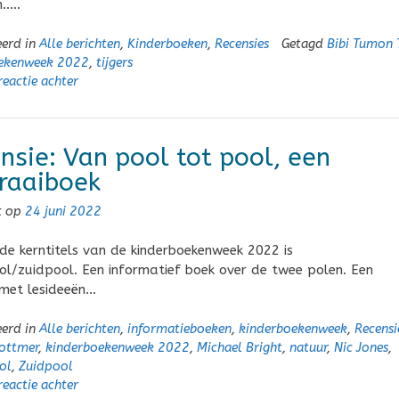
n…..
eerd in
Alle berichten
,
Kinderboeken
,
Recensies
Getagd
Bibi Tumon 
ekenweek 2022
,
tijgers
reactie achter
nsie: Van pool tot pool, een
raaiboek
t op
24 juni 2022
de kerntitels van de kinderboekenweek 2022 is
l/zuidpool. Een informatief boek over de twee polen. Een
 met lesideeën…
eerd in
Alle berichten
,
informatieboeken
,
kinderboekenweek
,
Recensi
ottmer
,
kinderboekenweek 2022
,
Michael Bright
,
natuur
,
Nic Jones
,
ol
,
Zuidpool
reactie achter