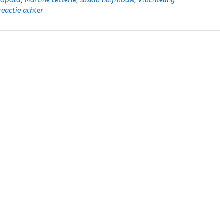
eopold
,
Martine Letterie
,
saskia halfmouw
,
Vluchteling
reactie achter