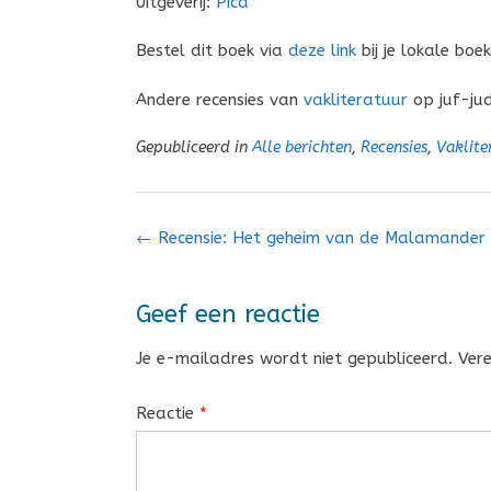
Uitgeverij:
Pica
Bestel dit boek via
deze link
bij je lokale boe
Andere recensies van
vakliteratuur
op juf-jud
Gepubliceerd in
Alle berichten
,
Recensies
,
Vaklite
Bericht
←
Recensie: Het geheim van de Malamander
navigatie
Geef een reactie
Je e-mailadres wordt niet gepubliceerd.
Ver
Reactie
*