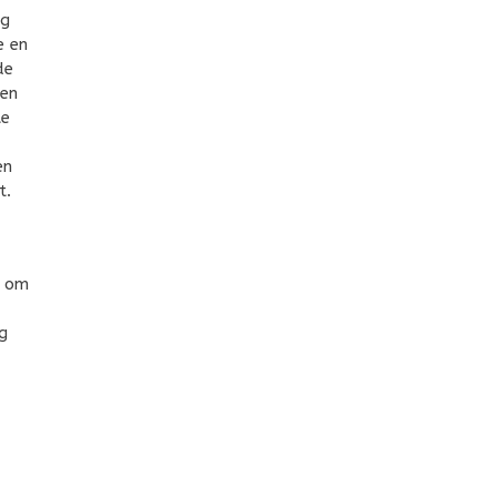
ng
e en
de
ren
te
en
t.
g om
g