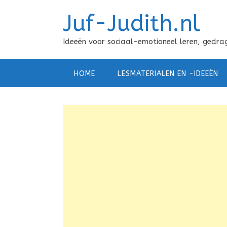
Doorgaan
Juf-Judith.nl
naar
inhoud
Ideeën voor sociaal-emotioneel leren, gedrag
HOME
LESMATERIALEN EN -IDEEËN