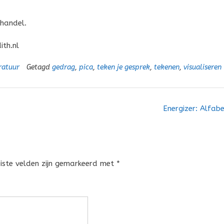
khandel.
ith.nl
ratuur
Getagd
gedrag
,
pica
,
teken je gesprek
,
tekenen
,
visualiseren
Energizer: Alfab
eiste velden zijn gemarkeerd met
*