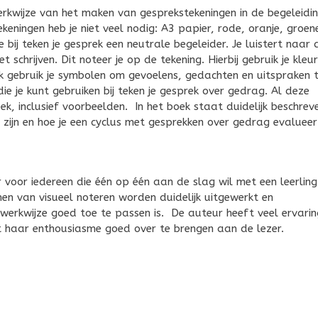
erkwijze van het maken van gesprekstekeningen in de begeleidi
eningen heb je niet veel nodig: A3 papier, rode, oranje, groen
e bij teken je gesprek een neutrale begeleider. Je luistert naar 
schrijven. Dit noteer je op de tekening. Hierbij gebruik je kleu
k gebruik je symbolen om gevoelens, gedachten en uitspraken 
 die je kunt gebruiken bij teken je gesprek over gedrag. Al deze
oek, inclusief voorbeelden. In het boek staat duidelijk beschrev
zijn en hoe je een cyclus met gesprekken over gedrag evalueer
 voor iedereen die één op één aan de slag wil met een leerlin
en van visueel noteren worden duidelijk uitgewerkt en
erkwijze goed toe te passen is. De auteur heeft veel ervarin
 haar enthousiasme goed over te brengen aan de lezer.