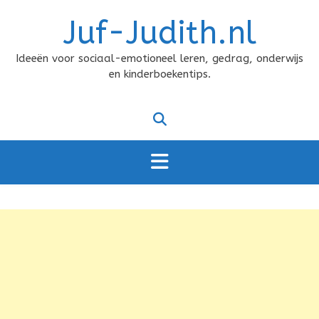
Doorgaan
Juf-Judith.nl
naar
inhoud
Ideeën voor sociaal-emotioneel leren, gedrag, onderwijs
en kinderboekentips.