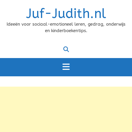
Doorgaan
Juf-Judith.nl
naar
inhoud
Ideeën voor sociaal-emotioneel leren, gedrag, onderwijs
en kinderboekentips.