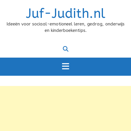
Doorgaan
Juf-Judith.nl
naar
inhoud
Ideeën voor sociaal-emotioneel leren, gedrag, onderwijs
en kinderboekentips.