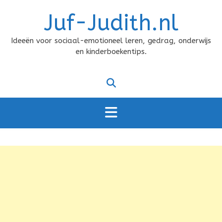
Doorgaan
Juf-Judith.nl
naar
inhoud
Ideeën voor sociaal-emotioneel leren, gedrag, onderwijs
en kinderboekentips.