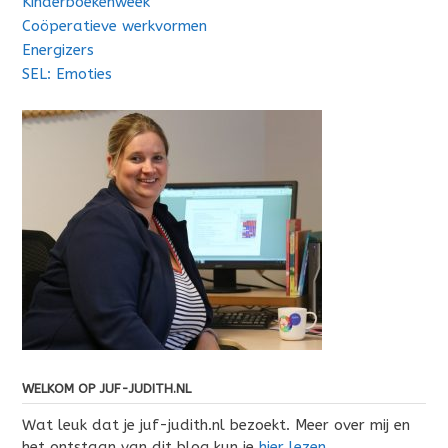
Kinderboekenweek
Coöperatieve werkvormen
Energizers
SEL: Emoties
WELKOM OP JUF-JUDITH.NL
Wat leuk dat je juf-judith.nl bezoekt. Meer over mij en
het ontstaan van dit blog kun je
hier lezen
.