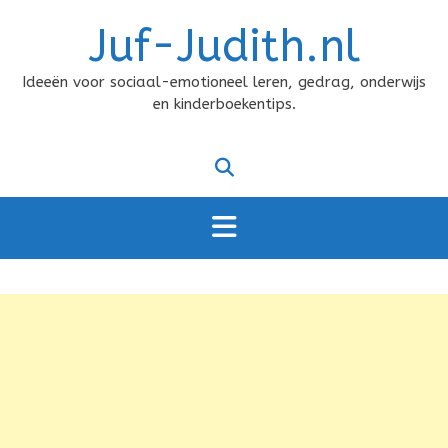
Doorgaan
Juf-Judith.nl
naar
inhoud
Ideeën voor sociaal-emotioneel leren, gedrag, onderwijs
en kinderboekentips.