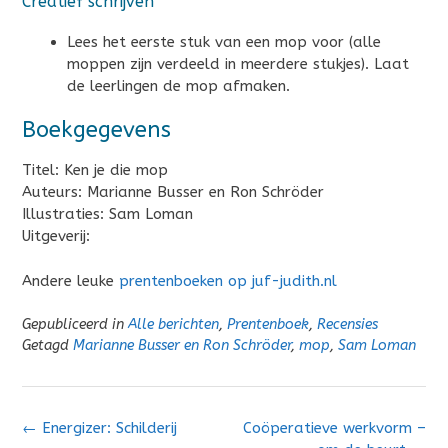
Creatief schrijven
Lees het eerste stuk van een mop voor (alle
moppen zijn verdeeld in meerdere stukjes). Laat
de leerlingen de mop afmaken.
Boekgegevens
Titel: Ken je die mop
Auteurs: Marianne Busser en Ron Schröder
Illustraties: Sam Loman
Uitgeverij:
Andere leuke
prentenboeken op juf-judith.nl
Gepubliceerd in
Alle berichten
,
Prentenboek
,
Recensies
Getagd
Marianne Busser en Ron Schröder
,
mop
,
Sam Loman
Bericht
←
Energizer: Schilderij
Coöperatieve werkvorm –