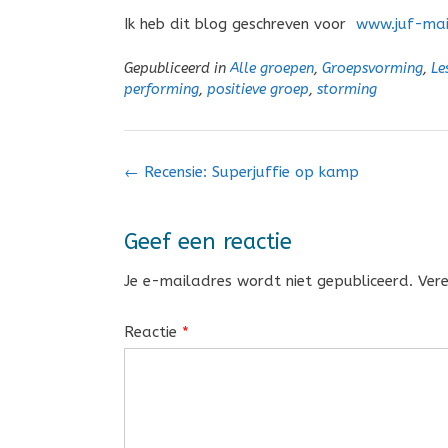
Ik heb dit blog geschreven voor
www.juf-mai
Gepubliceerd in
Alle groepen
,
Groepsvorming
,
Le
performing
,
positieve groep
,
storming
Bericht
←
Recensie: Superjuffie op kamp
navigatie
Geef een reactie
Je e-mailadres wordt niet gepubliceerd.
Ver
Reactie
*