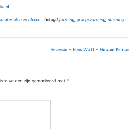
ke.nl
smaterialen en ideeën
Getagd
forming
,
groepsvorming
,
norming
,
Recensie – Elvis Watt – Heppie Kemp
eiste velden zijn gemarkeerd met
*