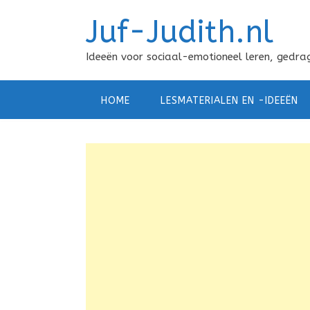
Doorgaan
Juf-Judith.nl
naar
inhoud
Ideeën voor sociaal-emotioneel leren, gedrag
HOME
LESMATERIALEN EN -IDEEËN