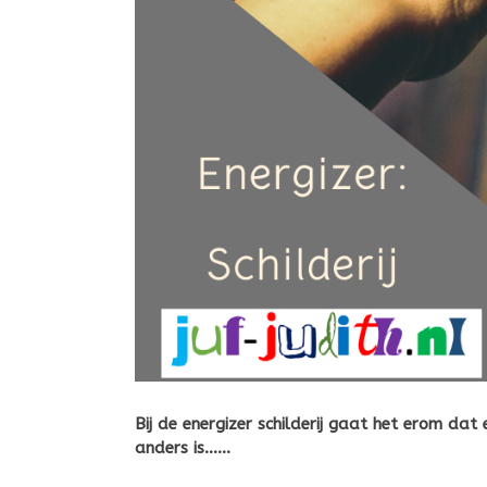
Bij de energizer schilderij gaat het erom dat
anders is……