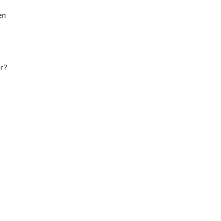
en
r?