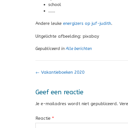
school
……
Andere leuke
energizers op juf-judith
.
Uitgelichte afbeelding: pixabay
Gepubliceerd in
Alle berichten
Bericht
←
Vakantieboeken 2020
navigatie
Geef een reactie
Je e-mailadres wordt niet gepubliceerd.
Ver
Reactie
*