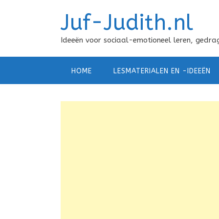
Doorgaan
Juf-Judith.nl
naar
inhoud
Ideeën voor sociaal-emotioneel leren, gedrag
HOME
LESMATERIALEN EN -IDEEËN