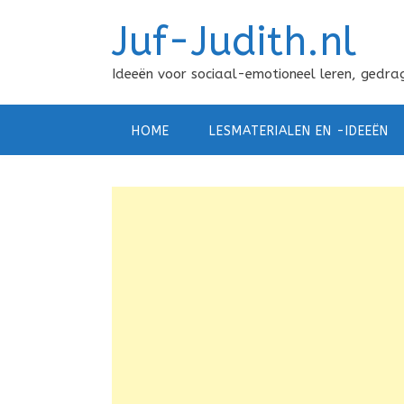
Doorgaan
Juf-Judith.nl
naar
inhoud
Ideeën voor sociaal-emotioneel leren, gedrag
HOME
LESMATERIALEN EN -IDEEËN