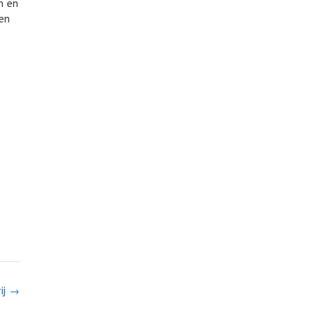
n en
en
ij
→