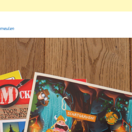
0
rmeulen