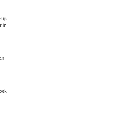
lijk
r in
an
oek