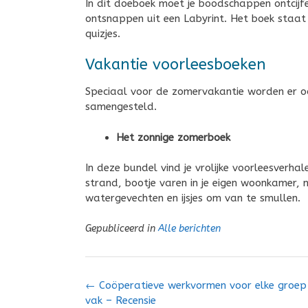
In dit doeboek moet je boodschappen ontcij
ontsnappen uit een Labyrint. Het boek staat
quizjes.
Vakantie voorleesboeken
Speciaal voor de zomervakantie worden er o
samengesteld.
Het zonnige zomerboek
In deze bundel vind je vrolijke voorleesverh
strand, bootje varen in je eigen woonkamer, 
watergevechten en ijsjes om van te smullen.
Gepubliceerd in
Alle berichten
Bericht
←
Coöperatieve werkvormen voor elke groep 
navigatie
vak – Recensie