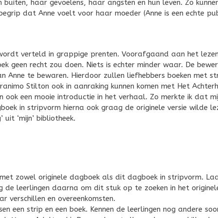
en buiten, haar gevoelens, haar angsten en hun leven. Zo kunne
nbegrip dat Anne voelt voor haar moeder (Anne is een echte pub
ordt verteld in grappige prenten. Voorafgaand aan het leze
ek geen recht zou doen. Niets is echter minder waar. De bewer
n Anne te bewaren. Hierdoor zullen liefhebbers boeken met st
ranimo Stilton ook in aanraking kunnen komen met Het Achterh
 ook een mooie introductie in het verhaal. Zo merkte ik dat mi
oek in stripvorm hierna ook graag de originele versie wilde le
uit ‘mijn’ bibliotheek.
 met zowel originele dagboek als dit dagboek in stripvorm. La
g de leerlingen daarna om dit stuk op te zoeken in het originel
ar verschillen en overeenkomsten.
sen een strip en een boek. Kennen de leerlingen nog andere soo