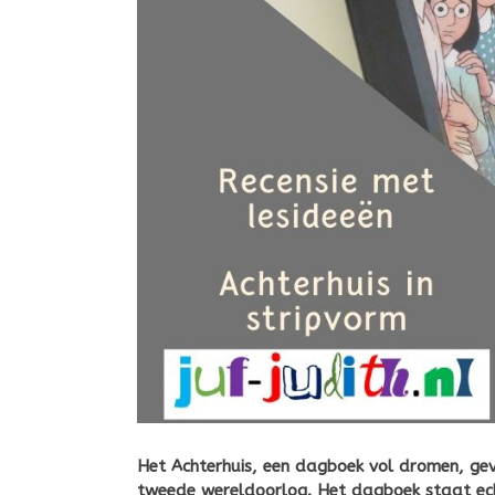
Het Achterhuis, een dagboek vol dromen, gevo
tweede wereldoorlog. Het dagboek staat ech