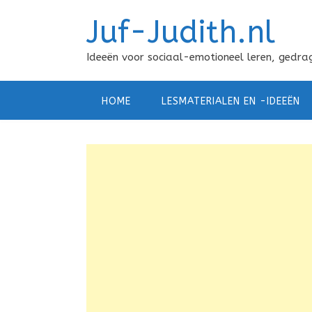
Doorgaan
Juf-Judith.nl
naar
inhoud
Ideeën voor sociaal-emotioneel leren, gedrag
HOME
LESMATERIALEN EN -IDEEËN