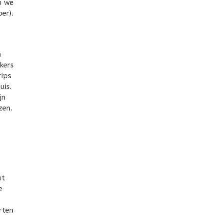
n we
er).
n
kers
rips
uis.
jn
zen.
at
e
rten