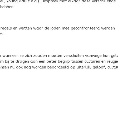
l, Young Adult e.d.). Bespreek met elkaar deze verschillende
 hebben.
lle regels en wetten waar de joden mee geconfronteerd werden
m.
n wanneer ze zich zouden moeten verschuilen vanwege hun gel
om bij te dragen aan een beter begrip tussen culturen en religie
sen nu ook nog worden beoordeeld op uiterlijk, geloof, cultu