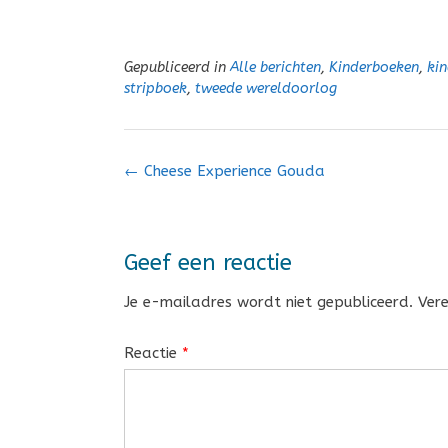
Gepubliceerd in
Alle berichten
,
Kinderboeken
,
ki
stripboek
,
tweede wereldoorlog
Bericht
←
Cheese Experience Gouda
navigatie
Geef een reactie
Je e-mailadres wordt niet gepubliceerd.
Ver
Reactie
*