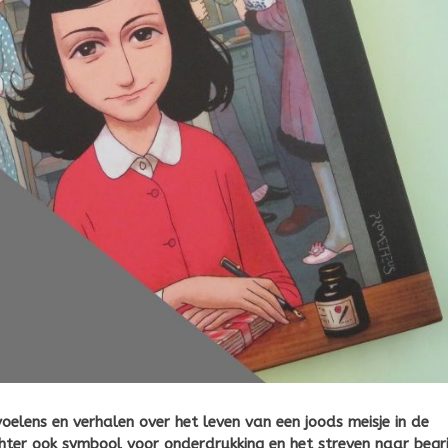
elens en verhalen over het leven van een joods meisje in de
ter ook symbool voor onderdrukking en het streven naar begr