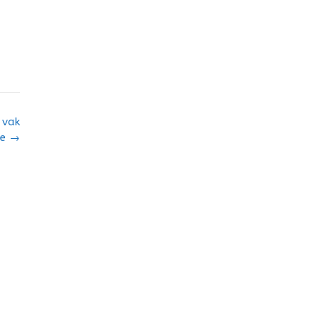
 vak
ie
→