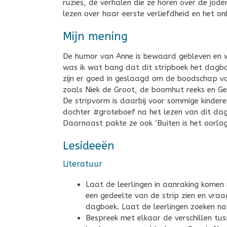
ruzies, de verhalen die ze horen over de jod
lezen over haar eerste verliefdheid en het o
Mijn mening
De humor van Anne is bewaard gebleven en w
was ik wat bang dat dit stripboek het dagbo
zijn er goed in geslaagd om de boodschap va
zoals Niek de Groot, de boomhut reeks en Ge
De stripvorm is daarbij voor sommige kinderen
dochter #groteboef na het lezen van dit dagb
Daarnaast pakte ze ook ‘Buiten is het oorlog’ 
Lesideeën
Literatuur
Laat de leerlingen in aanraking komen
een gedeelte van de strip zien en vraa
dagboek. Laat de leerlingen zoeken na
Bespreek met elkaar de verschillen tus