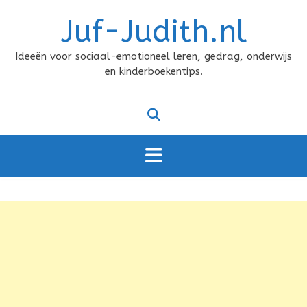
Doorgaan
Juf-Judith.nl
naar
inhoud
Ideeën voor sociaal-emotioneel leren, gedrag, onderwijs
en kinderboekentips.