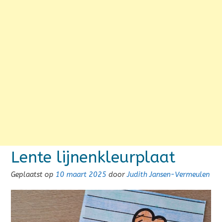
Lente lijnenkleurplaat
Geplaatst op
10 maart 2025
door
Judith Jansen-Vermeulen