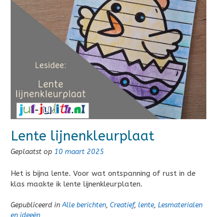
Lente lijnenkleurplaat
Geplaatst op
10 maart 2025
Het is bijna lente. Voor wat ontspanning of rust in de
klas maakte ik lente lijnenkleurplaten.
Gepubliceerd in
Alle berichten
,
Creatief
,
lente
,
Lesmaterialen
en ideeën