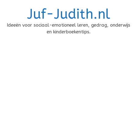
Doorgaan
Juf-Judith.nl
naar
inhoud
Ideeën voor sociaal-emotioneel leren, gedrag, onderwijs
en kinderboekentips.