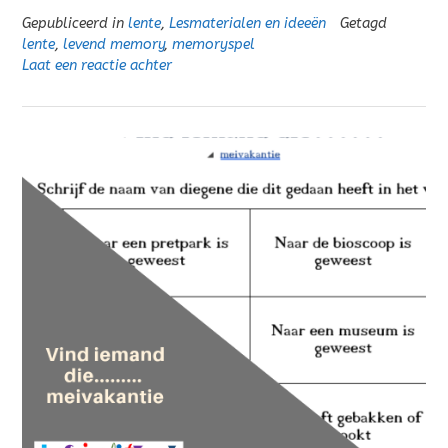
Gepubliceerd in
lente
,
Lesmaterialen en ideeën
Getagd
lente
,
levend memory
,
memoryspel
Laat een reactie achter