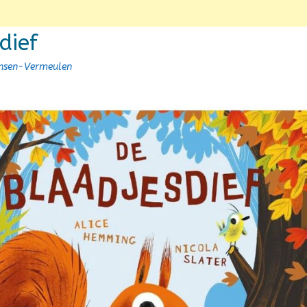
dief
ansen-Vermeulen