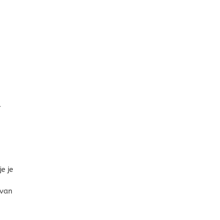
r
e je
 van