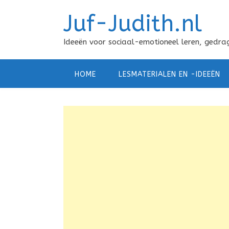
Doorgaan
Juf-Judith.nl
naar
inhoud
Ideeën voor sociaal-emotioneel leren, gedrag
HOME
LESMATERIALEN EN -IDEEËN