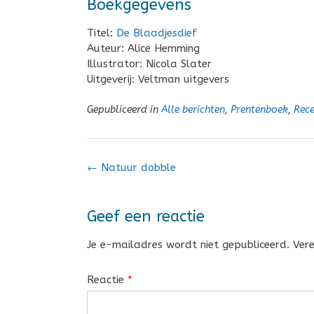
Boekgegevens
Titel:
De Blaadjesdief
Auteur: Alice Hemming
Illustrator: Nicola Slater
Uitgeverij: Veltman uitgevers
Gepubliceerd in
Alle berichten
,
Prentenboek
,
Rece
Bericht
←
Natuur dobble
navigatie
Geef een reactie
Je e-mailadres wordt niet gepubliceerd.
Ver
Reactie
*