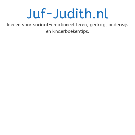
Doorgaan
Juf-Judith.nl
naar
inhoud
Ideeën voor sociaal-emotioneel leren, gedrag, onderwijs
en kinderboekentips.