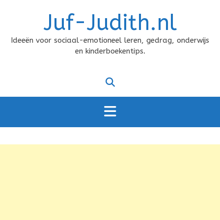
Doorgaan
Juf-Judith.nl
naar
inhoud
Ideeën voor sociaal-emotioneel leren, gedrag, onderwijs
en kinderboekentips.