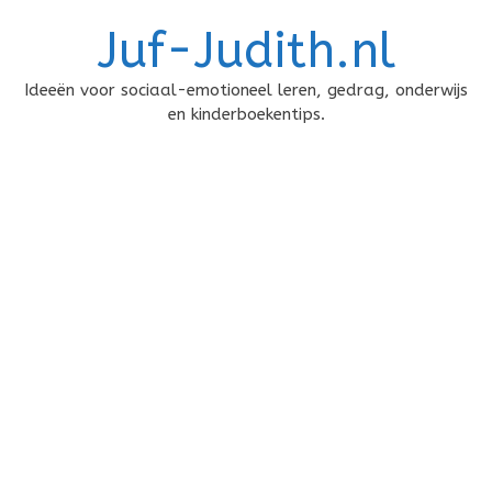
Doorgaan
Juf-Judith.nl
naar
inhoud
Ideeën voor sociaal-emotioneel leren, gedrag, onderwijs
en kinderboekentips.