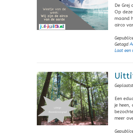
De Grej 
Op deze 
maand he
airco va
Gepublic
Getagd
A
Laat een 
Uitt
Geplaats
Een educ
je heen,
bezochte
meer ove
Gepublic