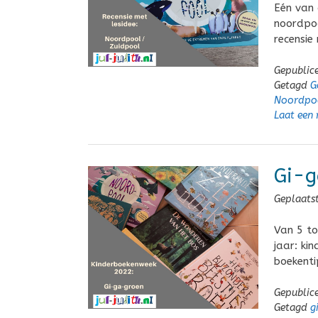
Eén van 
noordpoo
recensie
Gepublic
Getagd
G
Noordpo
Laat een 
Gi-g
Geplaats
Van 5 to
jaar: ki
boekenti
Gepublic
Getagd
g