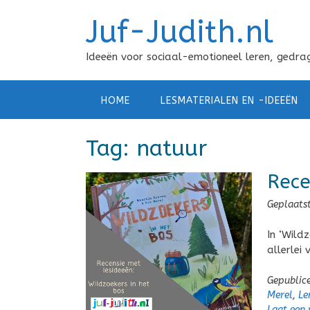
Doorgaan
Juf-Judith.nl
naar
inhoud
Ideeën voor sociaal-emotioneel leren, gedrag
HOME
LESMATERIALEN EN -IDEEËN
Tag:
natuur
Rece
Geplaats
In ‘Wildz
allerlei
Gepublic
Merel
,
Le
Laat een 