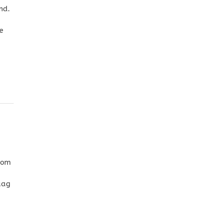
nd.
e
 om
aag