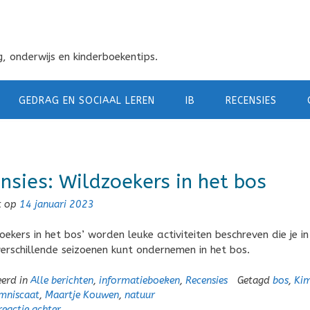
, onderwijs en kinderboekentips.
GEDRAG EN SOCIAAL LEREN
IB
RECENSIES
nsies: Wildzoekers in het bos
t op
14 januari 2023
oekers in het bos’ worden leuke activiteiten beschreven die je in
 verschillende seizoenen kunt ondernemen in het bos.
eerd in
Alle berichten
,
informatieboeken
,
Recensies
Getagd
bos
,
Ki
mniscaat
,
Maartje Kouwen
,
natuur
reactie achter