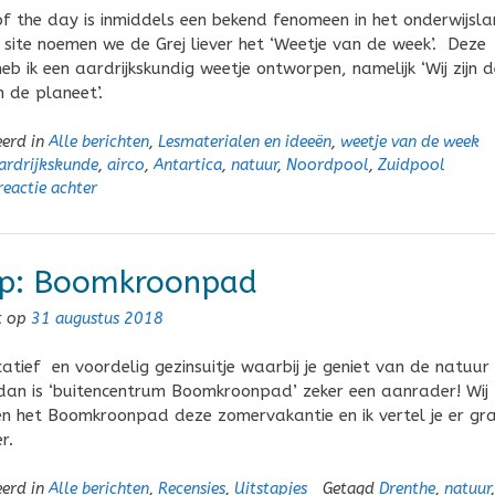
of the day is inmiddels een bekend fenomeen in het onderwijsla
site noemen we de Grej liever het ‘Weetje van de week’. Deze
b ik een aardrijkskundig weetje ontworpen, namelijk ‘Wij zijn d
n de planeet’.
eerd in
Alle berichten
,
Lesmaterialen en ideeën
,
weetje van de week
ardrijkskunde
,
airco
,
Antartica
,
natuur
,
Noordpool
,
Zuidpool
reactie achter
ip: Boomkroonpad
t op
31 augustus 2018
atief en voordelig gezinsuitje waarbij je geniet van de natuur
 dan is ‘buitencentrum Boomkroonpad’ zeker een aanrader! Wij
n het Boomkroonpad deze zomervakantie en ik vertel je er gr
r.
eerd in
Alle berichten
,
Recensies
,
Uitstapjes
Getagd
Drenthe
,
natuur
,