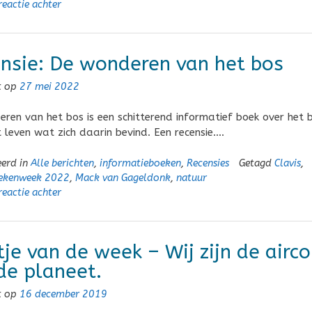
reactie achter
nsie: De wonderen van het bos
t op
27 mei 2022
ren van het bos is een schitterend informatief boek over het 
t leven wat zich daarin bevind. Een recensie….
eerd in
Alle berichten
,
informatieboeken
,
Recensies
Getagd
Clavis
,
ekenweek 2022
,
Mack van Gageldonk
,
natuur
reactie achter
je van de week – Wij zijn de airco
de planeet.
t op
16 december 2019