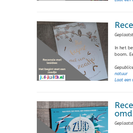
Rece
Geplaats
In het b
boom. Ee
Gepublic
natuur
Laat een 
Rece
omd
Geplaats