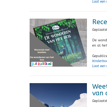
Laat een 
Rece
Geplaats
De wonde
en al he
Gepublic
kinderbo
Laat een 
Weet
van 
Geplaats