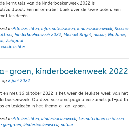
de kerntitels van de kinderboekenweek 2022 is
l/zuidpool. Een informatief boek over de twee polen. Een
 met lesideeën…
eerd in
Alle berichten
,
informatieboeken
,
kinderboekenweek
,
Recensi
ottmer
,
kinderboekenweek 2022
,
Michael Bright
,
natuur
,
Nic Jones
,
ol
,
Zuidpool
reactie achter
a-groen, kinderboekenweek 2022
t op
8 juni 2022
t en met 16 oktober 2022 is het weer de leukste week van het
nderboekenweek. Op deze verzamelpagina verzamelt juf-judith
ps en lesideeën in het thema gi-ga-groen.
eerd in
Alle berichten
,
kinderboekenweek
,
Lesmaterialen en ideeën
i-ga-groen
,
kinderboekenweek
,
natuur