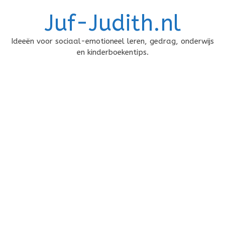
Doorgaan
Juf-Judith.nl
naar
inhoud
Ideeën voor sociaal-emotioneel leren, gedrag, onderwijs
en kinderboekentips.