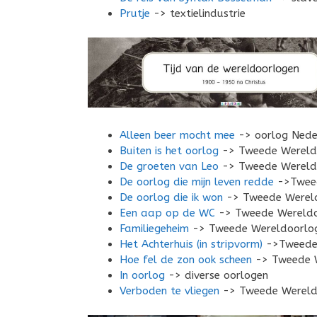
Prutje
-> textielindustrie
Alleen beer mocht mee
-> oorlog Neder
Buiten is het oorlog
-> Tweede Wereld
De groeten van Leo
-> Tweede Wereld
De oorlog die mijn leven redde
->Tweed
De oorlog die ik won
-> Tweede Werel
Een aap op de WC
-> Tweede Wereldo
Familiegeheim
-> Tweede Wereldoorlo
Het Achterhuis (in stripvorm)
->Tweede
Hoe fel de zon ook scheen
-> Tweede 
In oorlog
-> diverse oorlogen
Verboden te vliegen
-> Tweede Wereld