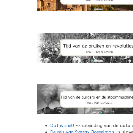
Dat is snel!
-> uitvinding van de auto e
De reis van Syntax Bosselman
-> slave