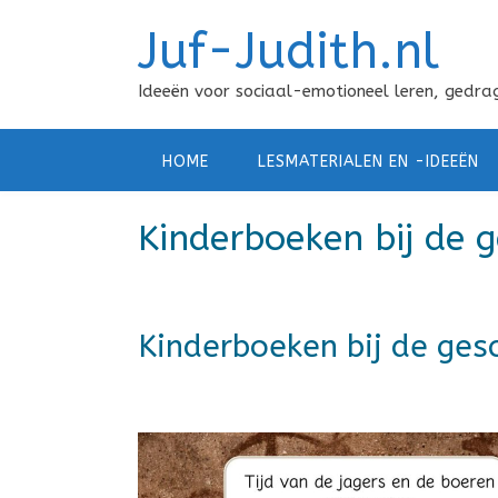
Doorgaan
Juf-Judith.nl
naar
inhoud
Ideeën voor sociaal-emotioneel leren, gedrag
HOME
LESMATERIALEN EN -IDEEËN
Kinderboeken bij de g
Kinderboeken bij de ges