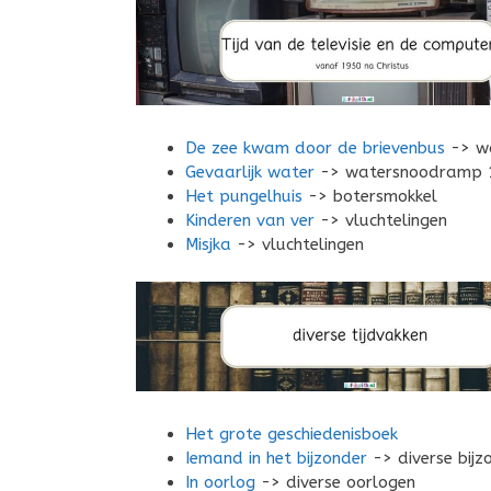
De zee kwam door de brievenbus
-> w
Gevaarlijk water
-> watersnoodramp 
Het pungelhuis
-> botersmokkel
Kinderen van ver
-> vluchtelingen
Misjka
-> vluchtelingen
Het grote geschiedenisboek
Iemand in het bijzonder
-> diverse bijz
In oorlog
-> diverse oorlogen